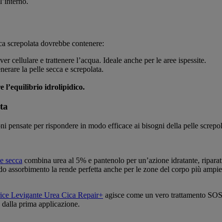
’interno.
ca screpolata dovrebbe contenere:
ver cellulare e trattenere l’acqua. Ideale anche per le aree ispessite.
enerare la pelle secca e screpolata.
e l’equilibrio idrolipidico.
ta
oni pensate per rispondere in modo efficace ai bisogni della pelle screpol
e secca
combina urea al 5% e pantenolo per un’azione idratante, riparatri
pido assorbimento la rende perfetta anche per le zone del corpo più ampi
ice Levigante Urea Cica Repair+
agisce come un vero trattamento SOS p
 dalla prima applicazione.