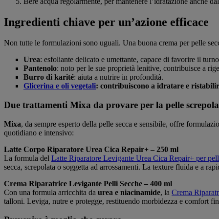
Bere acqua regolarmente, per mantenere l’idratazione anche dall
Ingredienti chiave per un’azione efficace
Non tutte le formulazioni sono uguali. Una buona crema per pelle sec
Urea
: esfoliante delicato e umettante, capace di favorire il turno
Pantenolo
: noto per le sue proprietà lenitive, contribuisce a rig
Burro di karité
: aiuta a nutrire in profondità.
Glicerina e oli vegetali
: contribuiscono a idratare e ristabilir
Due trattamenti Mixa da provare per la pelle screpola
Mixa
, da sempre esperto della pelle secca e sensibile, offre formulazi
quotidiano e intensivo:
Latte Corpo Riparatore Urea Cica Repair+ – 250 ml
La formula del
Latte Riparatore Levigante Urea Cica Repair+ per pell
secca, screpolata o soggetta ad arrossamenti. La texture fluida e a ra
Crema Riparatrice Levigante Pelli Secche – 400 ml
Con una formula arricchita da
urea e niacinamide
, la
Crema Riparatr
talloni. Leviga, nutre e protegge, restituendo morbidezza e comfort fin