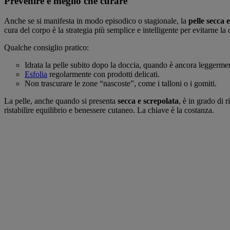
Prevenire è meglio che curare
Anche se si manifesta in modo episodico o stagionale, la
pelle secca 
cura del corpo è la strategia più semplice e intelligente per evitarne la
Qualche consiglio pratico:
Idrata la pelle subito dopo la doccia, quando è ancora leggerme
Esfolia
regolarmente con prodotti delicati.
Non trascurare le zone “nascoste”, come i talloni o i gomiti.
La pelle, anche quando si presenta
secca e screpolata
, è in grado di r
ristabilire equilibrio e benessere cutaneo. La chiave è la costanza.