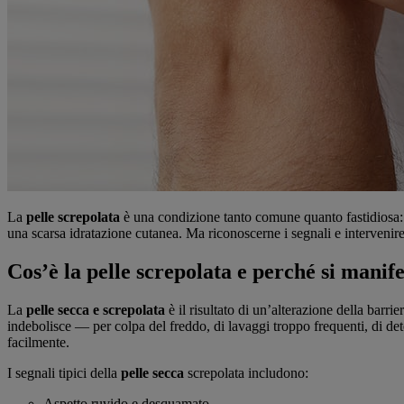
La
pelle screpolata
è una condizione tanto comune quanto fastidiosa: si
una scarsa idratazione cutanea. Ma riconoscerne i segnali e intervenire
Cos’è la pelle screpolata e perché si manife
La
pelle secca e screpolata
è il risultato di un’alterazione della barr
indebolisce — per colpa del freddo, di lavaggi troppo frequenti, di de
facilmente.
I segnali tipici della
pelle secca
screpolata includono:
Aspetto ruvido e desquamato