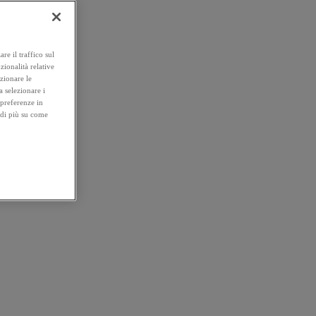
re il traffico sul
zionalità relative
ezionare le
a selezionare i
 preferenze in
 di più su come