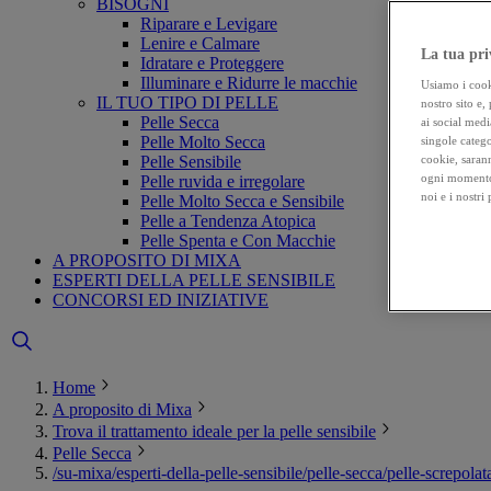
BISOGNI
Riparare e Levigare
Lenire e Calmare
La tua pri
Idratare e Proteggere
Illuminare e Ridurre le macchie
Usiamo i cooki
IL TUO TIPO DI PELLE
nostro sito e,
Pelle Secca
ai social medi
Pelle Molto Secca
singole catego
Pelle Sensibile
cookie, sarann
ogni momento 
Pelle ruvida e irregolare
noi e i nostri
Pelle Molto Secca e Sensibile
Pelle a Tendenza Atopica
Pelle Spenta e Con Macchie
A PROPOSITO DI MIXA
ESPERTI DELLA PELLE SENSIBILE
CONCORSI ED INIZIATIVE
Home
A proposito di Mixa
Trova il trattamento ideale per la pelle sensibile
Pelle Secca
/su-mixa/esperti-della-pelle-sensibile/pelle-secca/pelle-screpol