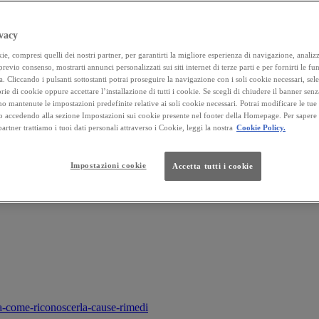
vacy
e, compresi quelli dei nostri partner, per garantirti la migliore esperienza di navigazione, analizza
 previo consenso, mostrarti annunci personalizzati sui siti internet di terze parti e per fornirti le fun
a. Cliccando i pulsanti sottostanti potrai proseguire la navigazione con i soli cookie necessari, sel
rie di cookie oppure accettare l’installazione di tutti i cookie. Se scegli di chiudere il banner senz
o mantenute le impostazioni predefinite relative ai soli cookie necessari. Potrai modificare le tue
accedendo alla sezione Impostazioni sui cookie presente nel footer della Homepage. Per sapere
 partner trattiamo i tuoi dati personali attraverso i Cookie, leggi la nostra
Cookie Policy.
Impostazioni cookie
Accetta tutti i cookie
ata-come-riconoscerla-cause-rimedi