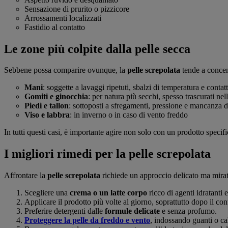
Sensazione di prurito o pizzicore
Arrossamenti localizzati
Fastidio al contatto
Le zone più colpite dalla pelle secca
Sebbene possa comparire ovunque, la
pelle screpolata
tende a concent
Mani
: soggette a lavaggi ripetuti, sbalzi di temperatura e conta
Gomiti e ginocchia
: per natura più secchi, spesso trascurati ne
Piedi e tallon
: sottoposti a sfregamenti, pressione e mancanza d
Viso e labbra
: in inverno o in caso di vento freddo
In tutti questi casi, è importante agire non solo con un prodotto speci
I migliori rimedi per la pelle screpolata
Affrontare la
pelle screpolata
richiede un approccio delicato ma mirato
Scegliere una
crema o un latte corpo
ricco di agenti idratanti e
Applicare il prodotto più volte al giorno, soprattutto dopo il con
Preferire detergenti dalle
formule delicate
e senza profumo.
Proteggere la pelle da freddo e vento
, indossando guanti o cal