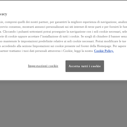
vacy
e, compresi quelli dei nostri partner, per garantirti la migliore esperienza di navigazione, analizza
 previo consenso, mostrarti annunci personalizzati sui siti internet di terze parti e per fornirti le fun
a. Cliccando i pulsanti sottostanti potrai proseguire la navigazione con i soli cookie necessari, sel
rie di cookie oppure accettare l’installazione di tutti i cookie. Se scegli di chiudere il banner senz
o mantenute le impostazioni predefinite relative ai soli cookie necessari. Potrai modificare le tue
accedendo alla sezione Impostazioni sui cookie presente nel footer della Homepage. Per sapere
 partner trattiamo i tuoi dati personali attraverso i Cookie, leggi la nostra
Cookie Policy.
Impostazioni cookie
Accetta tutti i cookie