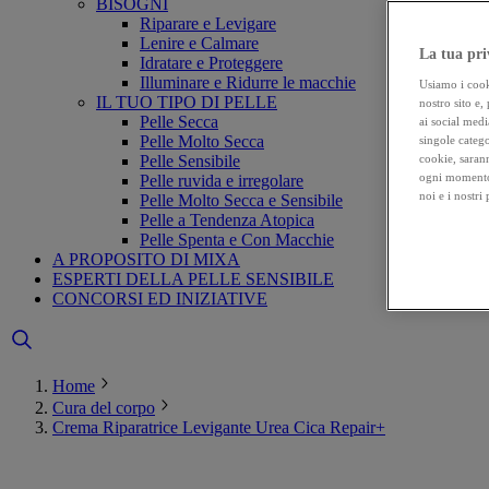
BISOGNI
Riparare e Levigare
Lenire e Calmare
La tua pri
Idratare e Proteggere
Illuminare e Ridurre le macchie
Usiamo i cooki
IL TUO TIPO DI PELLE
nostro sito e,
Pelle Secca
ai social medi
Pelle Molto Secca
singole catego
Pelle Sensibile
cookie, sarann
ogni momento 
Pelle ruvida e irregolare
noi e i nostri
Pelle Molto Secca e Sensibile
Pelle a Tendenza Atopica
Pelle Spenta e Con Macchie
A PROPOSITO DI MIXA
ESPERTI DELLA PELLE SENSIBILE
CONCORSI ED INIZIATIVE
Home
Cura del corpo
Crema Riparatrice Levigante Urea Cica Repair+