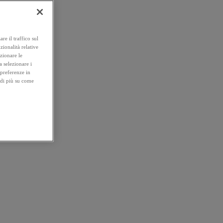
re il traffico sul
zionalità relative
ezionare le
a selezionare i
 preferenze in
 di più su come