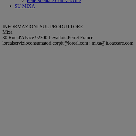
Pelle Spenta e Con Macchie
SU MIXA
INFORMAZIONI SUL PRODUTTORE
Mixa
30 Rue d'Alsace 92300 Levallois-Perret France
lorealservizioconsumatori.corpit@loreal.com
;
mixa@it.oaccare.com