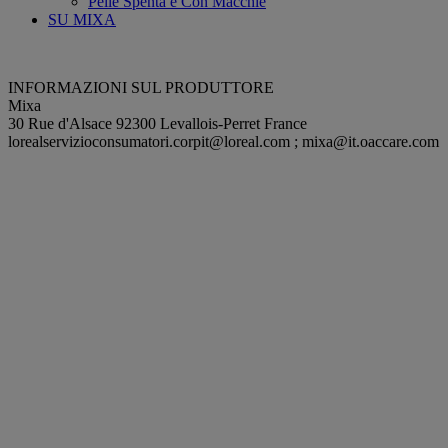
Pelle Spenta e Con Macchie
SU MIXA
INFORMAZIONI SUL PRODUTTORE
Mixa
30 Rue d'Alsace 92300 Levallois-Perret France
lorealservizioconsumatori.corpit@loreal.com
;
mixa@it.oaccare.com