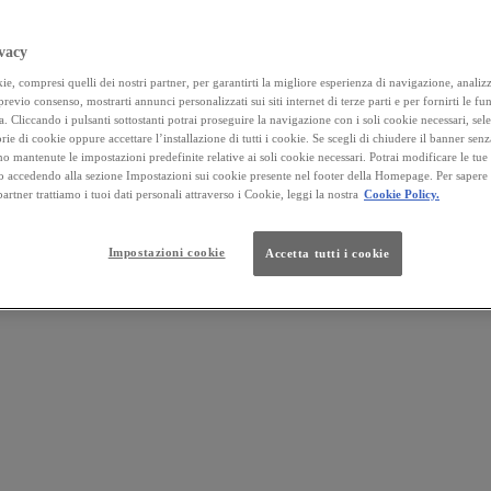
vacy
e, compresi quelli dei nostri partner, per garantirti la migliore esperienza di navigazione, analizza
 previo consenso, mostrarti annunci personalizzati sui siti internet di terze parti e per fornirti le fun
a. Cliccando i pulsanti sottostanti potrai proseguire la navigazione con i soli cookie necessari, sel
rie di cookie oppure accettare l’installazione di tutti i cookie. Se scegli di chiudere il banner senz
o mantenute le impostazioni predefinite relative ai soli cookie necessari. Potrai modificare le tue
accedendo alla sezione Impostazioni sui cookie presente nel footer della Homepage. Per sapere
 partner trattiamo i tuoi dati personali attraverso i Cookie, leggi la nostra
Cookie Policy.
Impostazioni cookie
Accetta tutti i cookie