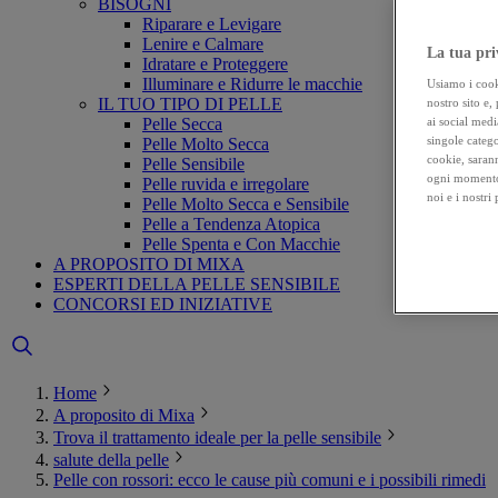
BISOGNI
Riparare e Levigare
Lenire e Calmare
La tua pri
Idratare e Proteggere
Illuminare e Ridurre le macchie
Usiamo i cooki
IL TUO TIPO DI PELLE
nostro sito e,
Pelle Secca
ai social medi
singole catego
Pelle Molto Secca
cookie, sarann
Pelle Sensibile
ogni momento 
Pelle ruvida e irregolare
noi e i nostri
Pelle Molto Secca e Sensibile
Pelle a Tendenza Atopica
Pelle Spenta e Con Macchie
A PROPOSITO DI MIXA
ESPERTI DELLA PELLE SENSIBILE
CONCORSI ED INIZIATIVE
Home
A proposito di Mixa
Trova il trattamento ideale per la pelle sensibile
salute della pelle
Pelle con rossori: ecco le cause più comuni e i possibili rimedi