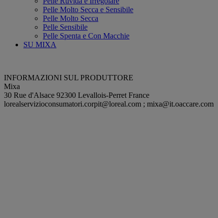
Pelle Ruvida e Irregolare
Pelle Molto Secca e Sensibile
Pelle Molto Secca
Pelle Sensibile
Pelle Spenta e Con Macchie
SU MIXA
INFORMAZIONI SUL PRODUTTORE
Mixa
30 Rue d'Alsace 92300 Levallois-Perret France
lorealservizioconsumatori.corpit@loreal.com
;
mixa@it.oaccare.com