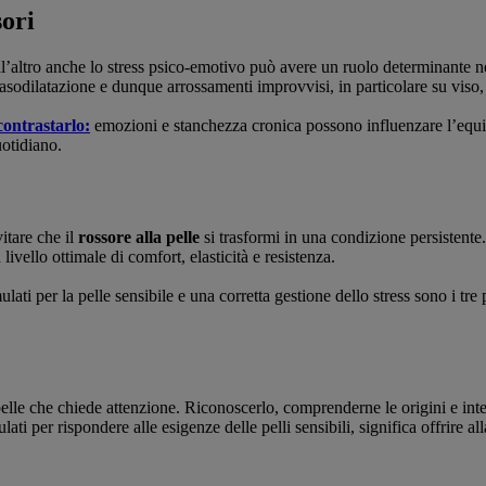
sori
, dall’altro anche lo stress psico-emotivo può avere un ruolo determinante 
sodilatazione e dunque arrossamenti improvvisi, in particolare su viso, 
 contrastarlo:
emozioni e stanchezza cronica possono influenzare l’equil
uotidiano.
itare che il
rossore alla pelle
si trasformi in una condizione persistent
 livello ottimale di comfort, elasticità e resistenza.
lati per la pelle sensibile e una corretta gestione dello stress sono i tre
elle che chiede attenzione. Riconoscerlo, comprenderne le origini e inter
ulati per rispondere alle esigenze delle pelli sensibili, significa offrire 