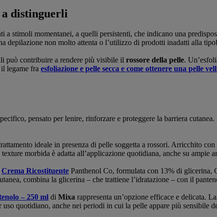
a distinguerli
ati a stimoli momentanei, a quelli persistenti, che indicano una predispos
epilazione non molto attenta o l’utilizzo di prodotti inadatti alla tipo
li può contribuire a rendere più visibile il
rossore della pelle
. Un’esfol
 il legame fra
esfoliazione e pelle secca e come ottenere una pelle vel
cifico, pensato per lenire, rinforzare e proteggere la barriera cutanea. I
rattamento ideale in presenza di pelle soggetta a rossori. Arricchito con 
a texture morbida è adatta all’applicazione quotidiana, anche su ampie a
a
Crema Ricostituente
Panthenol Co, formulata con 13% di glicerina, O
cutanea, combina la glicerina – che trattiene l’idratazione – con il panten
enolo – 250 ml
di
Mixa
rappresenta un’opzione efficace e delicata. La s
 uso quotidiano, anche nei periodi in cui la pelle appare più sensibile de