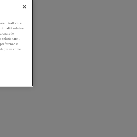
re il traffico sul
zionalità relative
ezionare le
a selezionare i
 preferenze in
 di più su come