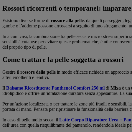
Rossori ricorrenti o temporanei: imparare 
Esistono diverse forme di
rossore alla pelle
: da quelli passeggeri, leg
gambe o l’addome possono arrossarsi a seguito di uno sfregamento, una d
In alcuni casi, la combinazione tra pelle secca e micro-stress superficia
sensibilità cutanea: per evitare queste problematiche, è utile conoscere
del proprio tipo di pelle.
Come trattare la pelle soggetta a rossori
Gestire il
rossore della pelle
in modo efficace richiede un approccio spe
attivi emollienti e lenitivi.
Il
Balsamo Ricostituente Panthenol Comfort 250 ml
di
Mixa
è un t
idrolipidico e offrire un’idratazione duratura senza appesantire. La su
Per un’azione localizzata o per trattare le zone più fragili e sensibili, l
portata di mano. Pensata per ripristinare la funzionalità della barriera 
In caso di pelle molto secca, il
Latte Corpo Riparatore Urea + Pant
dell’urea con quella riequilibrante del pantenolo, rendendola ideale per