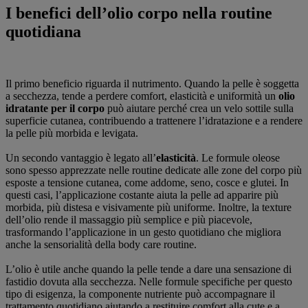
I benefici dell’olio corpo nella routine
quotidiana
Il primo beneficio riguarda il nutrimento. Quando la pelle è soggetta
a secchezza, tende a perdere comfort, elasticità e uniformità un
olio
idratante per il corpo
può aiutare perché crea un velo sottile sulla
superficie cutanea, contribuendo a trattenere l’idratazione e a rendere
la pelle più morbida e levigata.
Un secondo vantaggio è legato all’
elasticità
. Le formule oleose
sono spesso apprezzate nelle routine dedicate alle zone del corpo più
esposte a tensione cutanea, come addome, seno, cosce e glutei. In
questi casi, l’applicazione costante aiuta la pelle ad apparire più
morbida, più distesa e visivamente più uniforme. Inoltre, la texture
dell’olio rende il massaggio più semplice e più piacevole,
trasformando l’applicazione in un gesto quotidiano che migliora
anche la sensorialità della body care routine.
L’olio è utile anche quando la pelle tende a dare una sensazione di
fastidio dovuta alla secchezza. Nelle formule specifiche per questo
tipo di esigenza, la componente nutriente può accompagnare il
trattamento quotidiano aiutando a restituire comfort alla cute e a