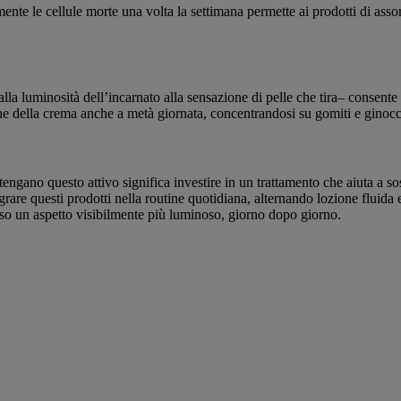
mente le cellule morte una volta la settimana permette ai prodotti di ass
a luminosità dell’incarnato alla sensazione di pelle che tira– consente 
one della crema anche a metà giornata, concentrandosi su gomiti e ginocch
tengano questo attivo significa investire in un trattamento che aiuta a s
rare questi prodotti nella routine quotidiana, alternando lozione fluida 
rso un aspetto visibilmente più luminoso, giorno dopo giorno.