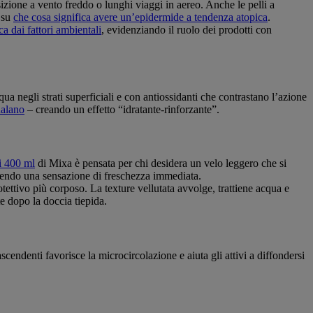
izione a vento freddo o lunghi viaggi in aereo. Anche le pelli a
 su
che cosa significa avere un’epidermide a tendenza atopica
.
a dai fattori ambientali
, evidenziando il ruolo dei prodotti con
ua negli strati superficiali e con antiossidanti che contrastano l’azione
ualano
– creando un effetto “idratante-rinforzante”.
i 400 ml
di Mixa è pensata per chi desidera un velo leggero che si
ffrendo una sensazione di freschezza immediata.
tettivo più corposo. La texture vellutata avvolge, trattiene acqua e
te dopo la doccia tiepida.
ndenti favorisce la microcircolazione e aiuta gli attivi a diffondersi