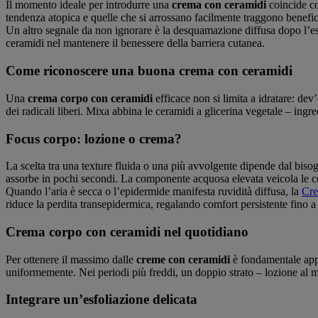
Il momento ideale per introdurre una
crema con ceramidi
coincide co
tendenza atopica e quelle che si arrossano facilmente traggono benef
Un altro segnale da non ignorare è la desquamazione diffusa dopo l’e
ceramidi nel mantenere il benessere della barriera cutanea.
Come riconoscere una buona crema con ceramidi
Una
crema corpo con ceramidi
efficace non si limita a idratare: dev
dei radicali liberi. Mixa abbina le ceramidi a glicerina vegetale – ingr
Focus corpo: lozione o crema?
La scelta tra una texture fluida o una più avvolgente dipende dal bi
assorbe in pochi secondi. La componente acquosa elevata veicola le cer
Quando l’aria è secca o l’epidermide manifesta ruvidità diffusa, la
Cre
riduce la perdita transepidermica, regalando comfort persistente fino a f
Crema corpo con ceramidi nel quotidiano
Per ottenere il massimo dalle
creme con ceramidi
è fondamentale appl
uniformemente. Nei periodi più freddi, un doppio strato – lozione al ma
Integrare un’esfoliazione delicata