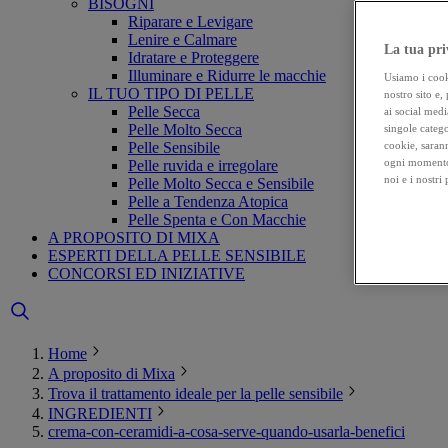
BISOGNI
Riparare e Levigare
Lenire e Calmare
La tua pri
Idratare e Proteggere
Illuminare e Ridurre le macchie
Usiamo i cooki
IL TUO TIPO DI PELLE
nostro sito e,
Pelle Secca
ai social medi
Pelle Molto Secca
singole catego
Pelle Sensibile
cookie, sarann
ogni momento 
Pelle ruvida e irregolare
noi e i nostri
Pelle Molto Secca e Sensibile
Pelle a Tendenza Atopica
Pelle Spenta e Con Macchie
A PROPOSITO DI MIXA
ESPERTI DELLA PELLE SENSIBILE
CONCORSI ED INIZIATIVE
Home
A proposito di Mixa
Trova il trattamento ideale per la pelle sensibile
INGREDIENTI
crema-con-ceramidi-a-cosa-serve-quando-usarla-benefici