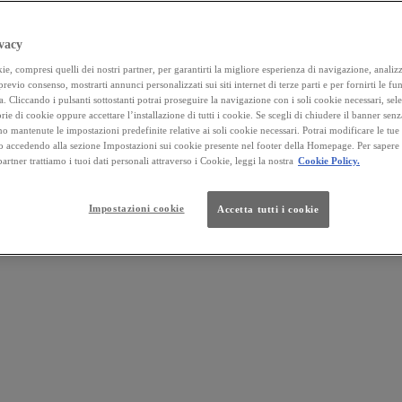
vacy
e, compresi quelli dei nostri partner, per garantirti la migliore esperienza di navigazione, analizza
 previo consenso, mostrarti annunci personalizzati sui siti internet di terze parti e per fornirti le fun
a. Cliccando i pulsanti sottostanti potrai proseguire la navigazione con i soli cookie necessari, sel
rie di cookie oppure accettare l’installazione di tutti i cookie. Se scegli di chiudere il banner senz
o mantenute le impostazioni predefinite relative ai soli cookie necessari. Potrai modificare le tue
accedendo alla sezione Impostazioni sui cookie presente nel footer della Homepage. Per sapere
 partner trattiamo i tuoi dati personali attraverso i Cookie, leggi la nostra
Cookie Policy.
Impostazioni cookie
Accetta tutti i cookie