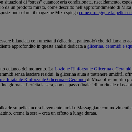
n situazioni di “stress” cutaneo: aria condizionata, riscaldamento, espos
icio da un prodotto mirato, come descritto nell’approfondimento di Mixa
sposizione solare: il magazine Mixa spiega
come proteggere la pelle secc
’essere bilanciata con umettanti (glicerina, pantenolo) che richiamano acq
ediente approfondito in questa analisi dedicata a
glicerina, ceramidi e sq
sogno cutaneo del momento. La
Lozione Rinforzante Glicerina e Ceramid
amidi senza lasciare residui; la glicerina aiuta a trattenere umidità, o
ma Idratante Rinforzante Glicerina e Ceramidi
di Mixa offre un film pro
ine giornata. Perfetta la sera, come “passo finale” di un rituale rilassan
icarle su pelle ancora lievemente umida. Massaggiare con movimenti asce
ttino, crema la sera – crea un effetto a lunga durata.