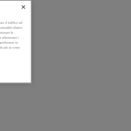
re il traffico sul
zionalità relative
ezionare le
a selezionare i
 preferenze in
 di più su come